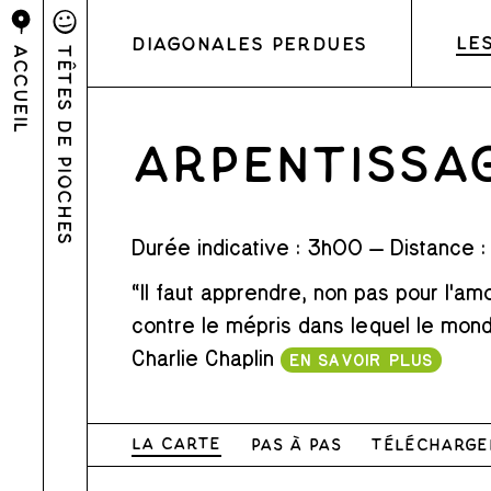
Le
Diagonales perdues
Accueil
Têtes de pioches
ARPENTISSA
Durée indicative : 3h00
—
Distance 
“Il faut apprendre, non pas pour l'a
contre le mépris dans lequel le monde
Charlie Chaplin
EN SAVOIR PLUS
La carte
Pas à pas
Télécharge